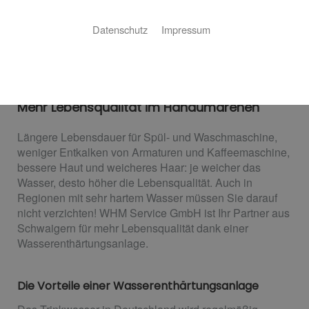
Datenschutz
Impressum
Ihre Wasserenthärtungsanlage
Mehr Lebensqualität im Handumdrehen
Längere Lebensdauer für Spül- und Waschmaschine,
weniger Entkalken von Armaturen und Kaffeemaschine,
bessere Haut und weicheres Haar: je weicher das
Wasser, desto höher die Lebensqualität. Auch in
Regionen mit sehr hartem Wasser müssen Sie darauf
nicht verzichten! WHM Service GmbH ist Ihr Partner aus
Schwaigern für mehr Lebensqualität dank einer
Wasserenthärtungsanlage.
Die Vorteile einer Wasserenthärtungsanlage