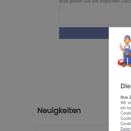
Bitte geben Sie die folgenden Zeic
Die
Ihre 
Wir v
ein b
Neuigkeiten
Cooki
Cooki
Cooki
Daten