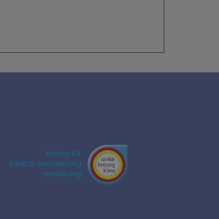
Innung für
Sanitär und Heizung
Heidelberg