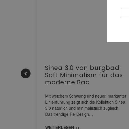
e |
Sinea 3.0 von burgbad:
Soft Minimalism für das
moderne Bad
nskomfort
s
Mit weichem Schwung und neuer, markanter
M NEO
Linienführung zeigt sich die Kollektion Sinea
owohl zum
3.0 natürlich und minimalistisch zugleich.
Das trendige Re-Design…
WEITERLESEN >>